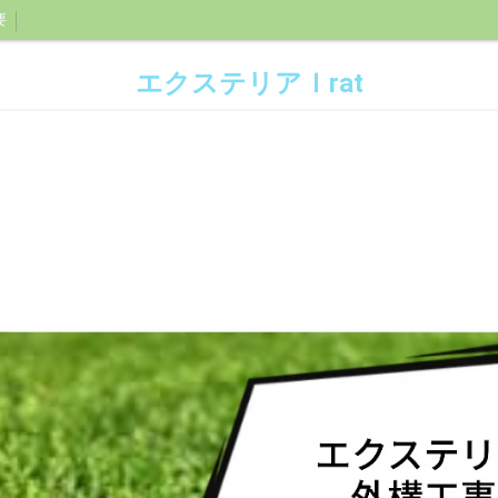
要
エクステリアＩrat