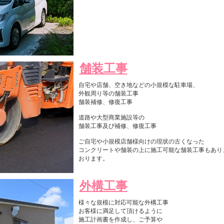
舗装工事
自宅や店舗、空き地などの小規模な駐車場、
外観周り等の舗装工事
舗装補修、修復工事
道路や大型商業施設等の
舗装工事及び補修、修復工事
ご自宅や小規模店舗様向けの現状の古くなった
コンクリートや舗装の上に施工可能な舗装工事もあり
おります。
外構工事
様々な規模に対応可能な外構工事
お客様に満足して頂けるように
施工計画書を作成し、ご予算や