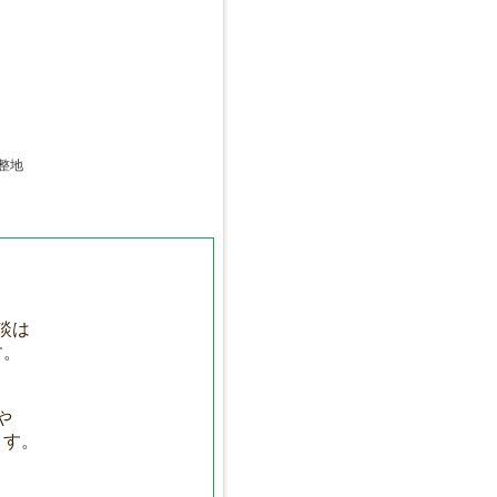
整地
。
談は
す。
や
ます。